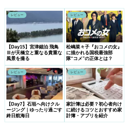
レビュー
レビュー
【Day15】宮津錨泊 飛鳥
松嶋菜々子『おコメの女』
Ⅲが天橋立と重なる貴重な
に描かれる国税最強部
風景を撮る
隊“コメ”の正体とは？
レビュー
レビュー
【Day7】石垣へ向けクル
家計簿は必要？初心者向け
ージング｜ゆったり過ごす
に続けるコツとおすすめ家
終日航海日
計簿・アプリを紹介