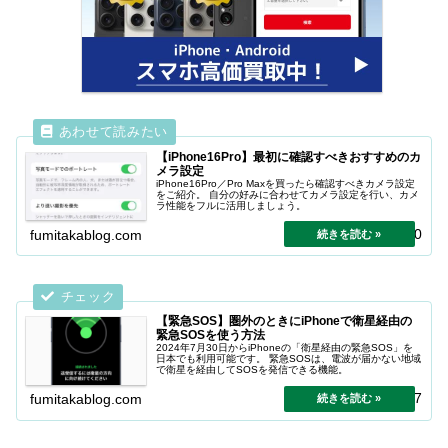
【iPhone16Pro】最初に確認すべきおすすめのカ
メラ設定
iPhone16Pro／Pro Maxを買ったら確認すべきカメラ設定
をご紹介。 自分の好みに合わせてカメラ設定を行い、カメ
ラ性能をフルに活用しましょう。
2025.11.10
fumitakablog.com
【緊急SOS】圏外のときにiPhoneで衛星経由の
緊急SOSを使う方法
2024年7月30日からiPhoneの「衛星経由の緊急SOS」を
日本でも利用可能です。 緊急SOSは、電波が届かない地域
で衛星を経由してSOSを発信できる機能。
2024.10.07
fumitakablog.com