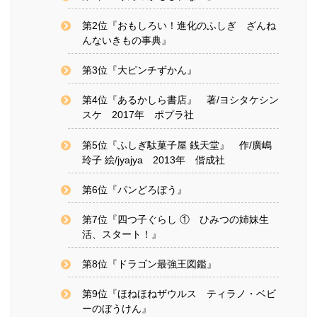
第2位『おもしろい！進化のふしぎ ざんね
んないきもの事典』
第3位『大ピンチずかん』
第4位『あるかしら書店』 著/ヨシタケシン
スケ 2017年 ポプラ社
第5位『ふしぎ駄菓子屋 銭天堂』 作/廣嶋
玲子 絵/jyajya 2013年 偕成社
第6位『パンどろぼう』
第7位『四つ子ぐらし ① ひみつの姉妹生
活、スタート！』
第8位『ドラゴン最強王図鑑』
第9位『ほねほねザウルス ティラノ・ベビ
ーのぼうけん』