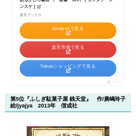
ンスケ ]
楽天ブックス
Amazonで見る
楽天市場で見る
Yahooショッピングで見る
ポチップ
第5位『ふしぎ駄菓子屋 銭天堂』 作/廣嶋玲子
絵/jyajya 2013年 偕成社