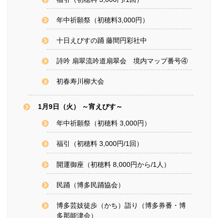
年中祈願祭（初穂料3,000円）
十日えびすの踊 藤間円彩社中
詩吟 扇翠流吟道扇翠会 境内マップ番号④
初春寿川柳大会
1月9日（火） ～宵えびす～
年中祈願祭（初穂料 3,000円）
福引（初穂料 3,000円/1回）
開運御座（初穂料 8,000円から/1人）
民踊（博多民踊協会）
博多芸妓徒歩（かち）詣り（博多券番・博
多那能津会）