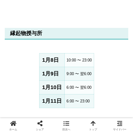
縁起物授与所
1月8日
10:00 〜 23:00
1月9日
9:00 〜 翌6:00
1月10日
6:00 〜 翌6:00
1月11日
6:00 〜 23:00
1月8日（月・祝） ～初えびす～
ホーム
シェア
目次へ
トップ
サイドバー