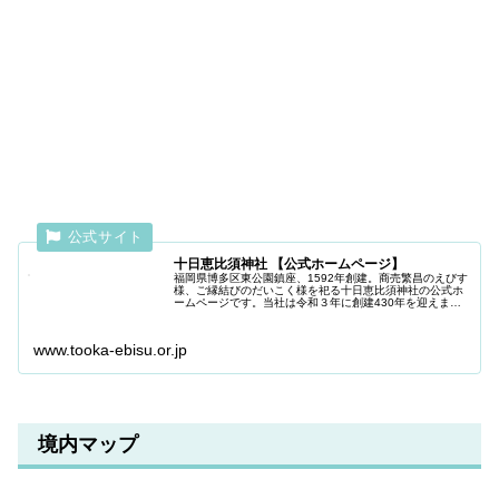
十日恵比須神社 【公式ホームページ】
福岡県博多区東公園鎮座、1592年創建。商売繁昌のえびす
様、ご縁結びのだいこく様を祀る十日恵比須神社の公式ホ
ームページです。当社は令和３年に創建430年を迎えまし
た。
www.tooka-ebisu.or.jp
境内マップ