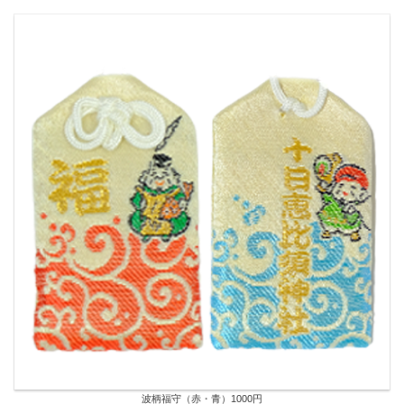
波柄福守（赤・青）1000円