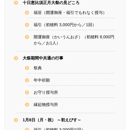
十日恵比須正月大祭の見どころ
福笹（開運御座・福引でもれなく授与）
福引（初穂料 3,000円から／1回）
開運御座（かいうんおざ）（初穂料 8,000円
から／お1人）
大祭期間中共通の行事
祭典
年中祈願
お守り授与所
縁起物授与所
1月8日（月・祝） ～初えびす～
福引（初穂料 3,000円/1回）