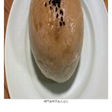
鳴門金時芋あんぱん