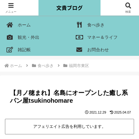
メニュー
検索
ホーム
食べ歩き
観光・外出
マネー＆ライフ
雑記帳
お問合わせ
ホーム
食べ歩き
福岡市東区
【月ノ穂まれ】名島にオープンした癒し系
パン屋tsukinohomare
2021.12.29
2025.04.07
アフェリエイト広告を利用しています。