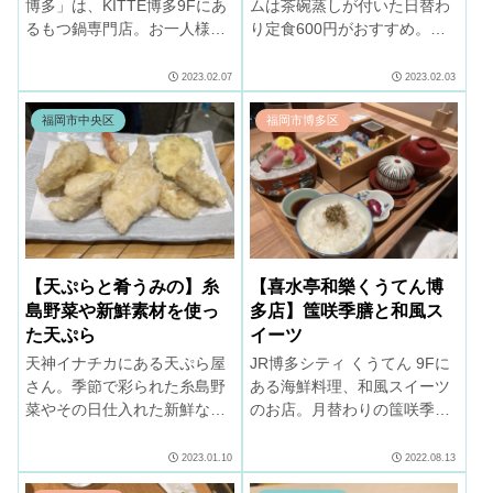
博多」は、KITTE博多9Fにあ
ムは茶碗蒸しが付いた日替わ
るもつ鍋専門店。お一人様で
り定食600円がおすすめ。カ
もランチで「もつ鍋」OK！博
ウンター席中心で丼ものあ
多明太子に「おきゅうと」も
り、支払は現金のみ。
2023.02.07
2023.02.03
付いて博多を実感できます。
福岡市中央区
福岡市博多区
【天ぷらと肴うみの】糸
【喜水亭和樂くうてん博
島野菜や新鮮素材を使っ
多店】筺咲季膳と和風ス
た天ぷら
イーツ
天神イナチカにある天ぷら屋
JR博多シティ くうてん 9Fに
さん。季節で彩られた糸島野
ある海鮮料理、和風スイーツ
菜やその日仕入れた新鮮な魚
のお店。月替わりの筺咲季膳
介といった素材を活かした
がお勧め。映画の半券でソフ
熱々の天ぷら、天丼。定食は
トドリンクサービスなので映
2023.01.10
2022.08.13
おかわり無料、天丼は大盛り
画を観た後にぜひご利用下さ