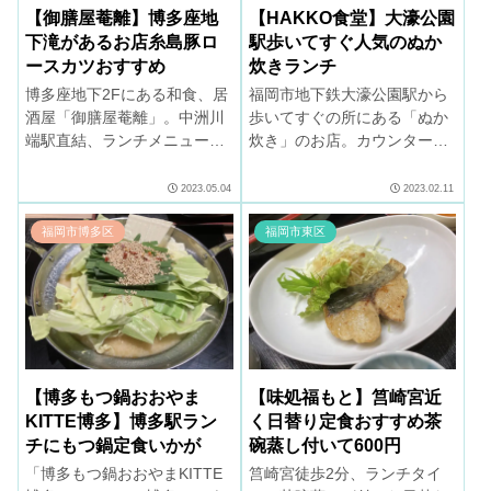
【御膳屋菴離】博多座地
【HAKKO食堂】大濠公園
下滝があるお店糸島豚ロ
駅歩いてすぐ人気のぬか
ースカツおすすめ
炊きランチ
博多座地下2Fにある和食、居
福岡市地下鉄大濠公園駅から
酒屋「御膳屋菴離」。中洲川
歩いてすぐの所にある「ぬか
端駅直結、ランチメニューい
炊き」のお店。カウンター席
ろいろ。店内に滝があって雰
のみ。豚、手羽先、サバのぬ
囲気は良い。ランチは13：30
か炊き定食をぜひご賞味下さ
2023.05.04
2023.02.11
まで。
い。テイクアウトもありま
す。
福岡市博多区
福岡市東区
【博多もつ鍋おおやま
【味処福もと】筥崎宮近
KITTE博多】博多駅ラン
く日替り定食おすすめ茶
チにもつ鍋定食いかが
碗蒸し付いて600円
「博多もつ鍋おおやまKITTE
筥崎宮徒歩2分、ランチタイ