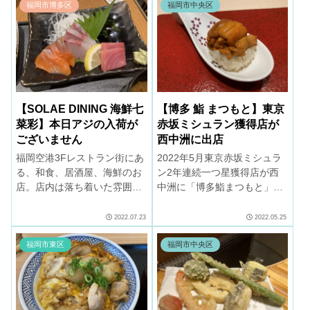
無料。
い。
福岡市博多区
福岡市中央区
【SOLAE DINING 海鮮七
【博多 鮨 まつもと】東京
菜彩】本日アジの入荷が
赤坂ミシュラン獲得店が
ございません
西中洲に出店
福岡空港3Fレストラン街にあ
2022年5月東京赤坂ミシュラ
る、和食、居酒屋、海鮮のお
ン2年連続一つ星獲得店が西
店。店内は落ち着いた雰囲気
中洲に「博多鮨まつもと」を
で、お一人様は特におすす
新規オープン。＜おまかせコ
め。コンセント完備。定食の
ース＞のみ。江戸前握り（か
2022.07.23
2022.05.25
ご飯が今一つなのが残念。
んぴょう巻）を是非ご賞味く
ださい。
福岡市東区
福岡市中央区