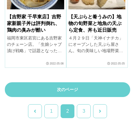
【吉野家 千早東店】吉野
【天ぷらと肴うみの】地
家新親子丼は評判倒れ、
物の旬野菜と地魚の天ぷ
鶏肉の臭みが酷い
ら定食、丼も近日販売
福岡市東区若宮にある吉野家
４月２９日「天神イナチカ」
のチェーン店。「生娘シャブ
にオープンした天ぷら屋さ
漬け戦略」で話題となった吉
ん。旬の美味しい地場野菜や
野家へ「新親子丼」を食べに
地魚を使った天ぷら定食がお
出かけた。１０年かけて開発
すすめ。揚げ方、衣、油、つ
2022.05.08
2022.05.05
したという新親子丼は、鶏肉
ゆ、塩、全てにこだわったひ
の臭みが酷くて評判倒れ。不
と品をお作りします。
祥事続きの吉野家、大丈夫
か。
次のページ
前
次
1
2
3
へ
へ