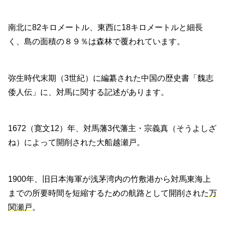
南北に82キロメートル、東西に18キロメートルと細長
く、島の面積の８９％は森林で覆われています。
弥生時代末期（3世紀）に編纂された中国の歴史書「魏志
倭人伝」に、対馬に関する記述があります。
1672（寛文12）年、対馬藩3代藩主・宗義真（そうよしざ
ね）によって開削された大船越瀬戸。
1900年、旧日本海軍が浅茅湾内の竹敷港から対馬東海上
までの所要時間を短縮するための航路として開削された
万
関瀬戸
。