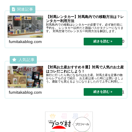
【対馬レンタカー】対馬島内での移動方法は？レ
ンタカー利用方法
対馬島内での移動はレンタカーが必要です。必ず旅行前に
予約を。 レンタカー以外だと路線バスかタクシーになりま
す。 対馬空港でのレンタカー利用方法を解説します。
2025.06.10
fumitakablog.com
【対馬お土産おすすめ８選】対馬で人気のお土産
はコレだこれにしよう！
旅行に行ったら気になるのはお土産。対馬土産を定番の物
からレアものまで紹介。 お土産は迷った時には買いましょ
う。通販でも買えるようになりましたので上手に利用しま
しょう。
2026.07.31
fumitakablog.com