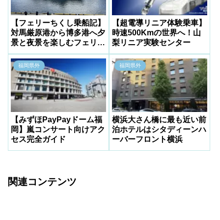
【フェリーちくし乗船記】
【超電導リニア体験乗車】
対馬厳原港から博多港へ夕
時速500Kmの世界へ！山
景と夜景を楽しむフェリー
梨リニア実験センター
旅
福岡県外
福岡県外
【みずほPayPayドーム福
横浜大さん橋に最も近い前
岡】嵐コンサート向けアク
泊ホテルはシタディーンハ
セス完全ガイド
ーバーフロント横浜
関連コンテンツ