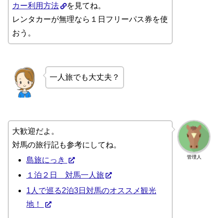
カー利用方法
を見てね。
レンタカーが無理なら１日フリーパス券を使
おう。
一人旅でも大丈夫？
大歓迎だよ。
対馬の旅行記も参考にしてね。
管理人
島旅にっき
１泊２日 対馬一人旅
1人で巡る2泊3日対馬のオススメ観光
地！