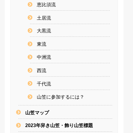
恵比須流
土居流
大黒流
東流
中洲流
西流
千代流
山笠に参加するには？
山笠マップ
2023年舁き山笠・飾り山笠標題