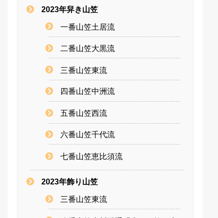
2023年舁き山笠
一番山笠土居流
二番山笠大黒流
三番山笠東流
四番山笠中洲流
五番山笠西流
六番山笠千代流
七番山笠恵比須流
2023年飾り山笠
三番山笠東流