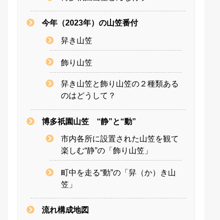
今年（2023年）の山笠番付
舁き山笠
飾り山笠
舁き山笠と飾り山笠の２種類ある
のはどうして？
博多祇園山笠 “静”と“動”
市内各所に設置された山笠を観て
楽しむ“静”の「飾り山笠」
町中を走る“動”の「舁（か）き山
笠」
流れ構成地図