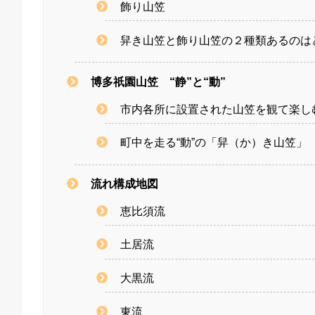
飾り山笠
舁き山笠と飾り山笠の２種類あるのは
博多祇園山笠 “静”と“動”
市内各所に設置された山笠を観て楽しむ
町中を走る“動”の「舁（か）き山笠」
流れ構成地図
恵比須流
土居流
大黒流
東流