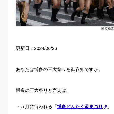
博多祇
更新日：2024/06/26
あなたは博多の三大祭りを御存知ですか。
博多の三大祭りと言えば、
・５月に行われる「
博多どんたく港まつり
」