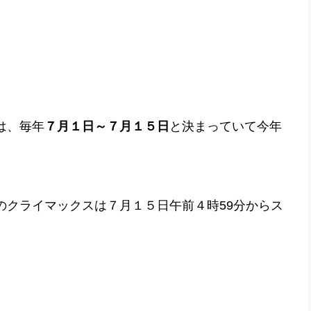
。
は、毎年
７月１日～７月１５日
と決まっていて今年
のクライマックスは７月１５日午前４時59分からス
。