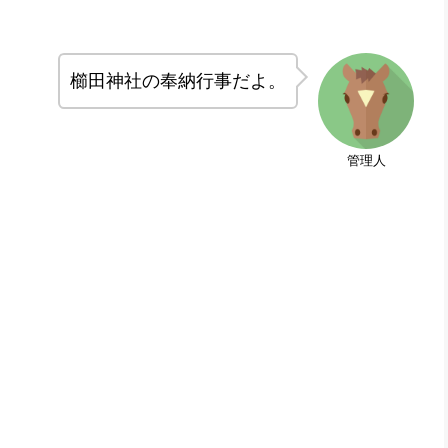
櫛田神社の奉納行事だよ。
管理人