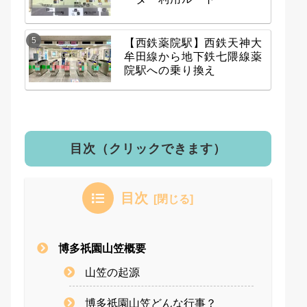
【西鉄薬院駅】西鉄天神大
牟田線から地下鉄七隈線薬
院駅への乗り換え
目次（クリックできます）
目次
博多祇園山笠概要
山笠の起源
博多祇園山笠どんな行事？