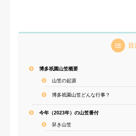
目
博多祇園山笠概要
山笠の起源
博多祇園山笠どんな行事？
今年（2023年）の山笠番付
舁き山笠